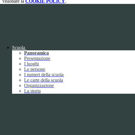
visionare la
COOKIE POLICY
.
Cookie necessari per il funzionamento
I cookie necessari per il funzionamento non possono essere
disabilitati. È possibile consultare l'elenco nella pagina della cookie
policy.
www.youtube.com
Scuola
Nome
Panoramica
Tipologia
Presentazione
Proprieta
I luoghi
Descrizione
Le persone
Durata
I numeri della scuola
Nome:
YSC
Le carte della scuola
Tipologia:
tecnico
Organizzazione
Proprieta:
Terze Parti
La storia
Descrizione:
Questo cookie è impostato da YouTube per tenere
traccia delle visualizzazioni dei video incorporati.
Durata:
Sessione
Nome:
VISITOR_INFO1_LIVE
Tipologia:
tecnico
Proprieta:
Terze Parti
Descrizione:
Questo cookie è impostato da Youtube per tenere
traccia delle preferenze dell'utente per i video di Youtube incorporati