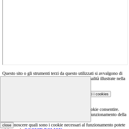
Questo sito o gli strumenti terzi da questo utilizzati si avvalgono di
cookie necessari al funzionamento ed utili alle finalità illustrate nella
COOKIE POLICY
.
Personalizza
Rifiuta tutti
i cookies
Accetta tutti
i cookies
Gestione cookie
In questa schermata è possibile scegliere quali cookie consentire.
I cookie necessari sono quelli che consentono il funzionamento della
piattaforma e non è possibile disabilitarli.
Per conoscere quali sono i cookie necessari al funzionamento potete
close