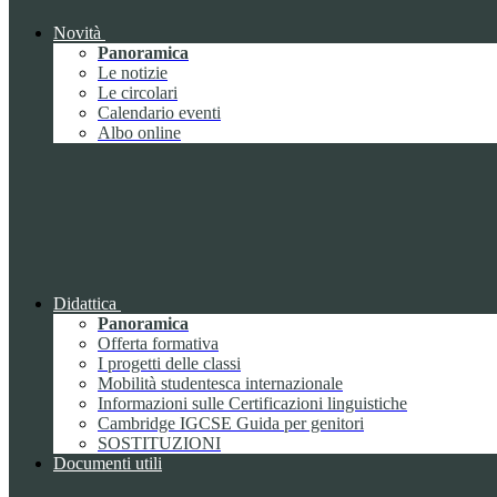
Novità
Panoramica
Le notizie
Le circolari
Calendario eventi
Albo online
Didattica
Panoramica
Offerta formativa
I progetti delle classi
Mobilità studentesca internazionale
Informazioni sulle Certificazioni linguistiche
Cambridge IGCSE Guida per genitori
SOSTITUZIONI
Documenti utili