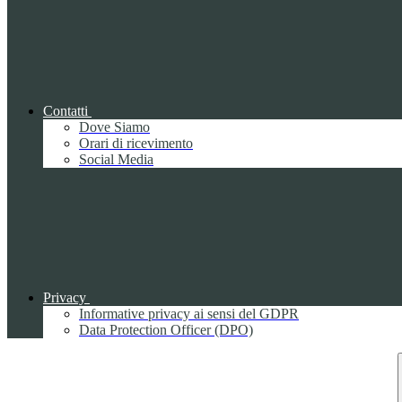
Contatti
Dove Siamo
Orari di ricevimento
Social Media
Privacy
Informative privacy ai sensi del GDPR
Data Protection Officer (DPO)