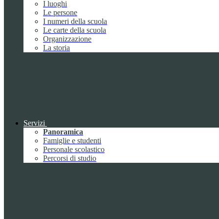
I luoghi
Le persone
I numeri della scuola
Le carte della scuola
Organizzazione
La storia
Servizi
Panoramica
Famiglie e studenti
Personale scolastico
Percorsi di studio